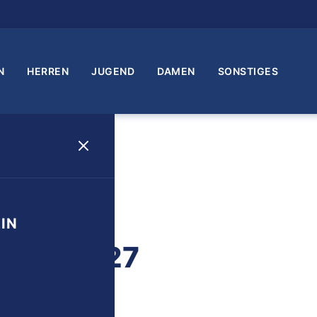
N
HERREN
JUGEND
DAMEN
SONSTIGES
IN
d 2026/27
Min. Lesezeit
srat