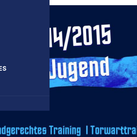
onik
iten und Trainer
ung
 AH
Mannschaft
ES
n
en Spiele
ungen