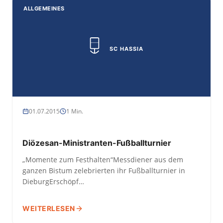
ALLGEMEINES
SC HASSIA
01.07.2015
1 Min.
Diözesan-Ministranten-Fußballturnier
„Momente zum Festhalten“Messdiener aus dem
ganzen Bistum zelebrierten ihr Fußballturnier in
DieburgErschöpf…
WEITERLESEN