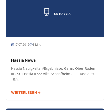
SC HASSIA
17.07.2015
1 Min.
Hassia News
Hassia Neuigkeiten/Ergebnisse: Germ. Ober-Roden
III - SC Hassia II 5:2 Vikt. Schaafheim - SC Hassia 2:0
&n…
WEITERLESEN