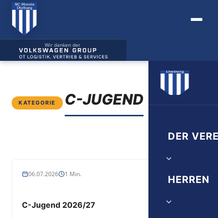
Wir danken der
C-JUGEND
KATEGORIE
DER VERE
ALLGEMEINES
06.07.2026
1 Min.
Vorstand
HERREN
Verwaltung
C-Jugend 2026/27