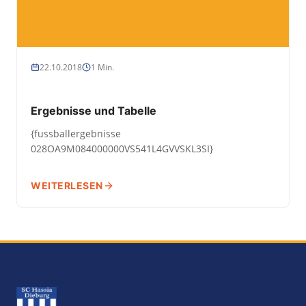
22.10.2018
1 Min.
Ergebnisse und Tabelle
{fussballergebnisse
028OA9M084000000VS541L4GVVSKL3SI}
WEITERLESEN