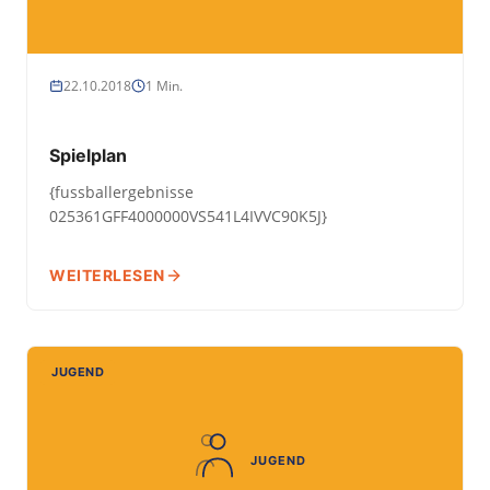
22.10.2018
1 Min.
Spielplan
{fussballergebnisse
025361GFF4000000VS541L4IVVC90K5J}
WEITERLESEN
JUGEND
JUGEND