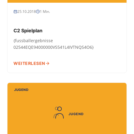
25.10.2018
1 Min.
C2 Spielplan
{fussballergebnisse
02544EQE94000000VS541L4IVTNQS4O6}
WEITERLESEN
JUGEND
JUGEND