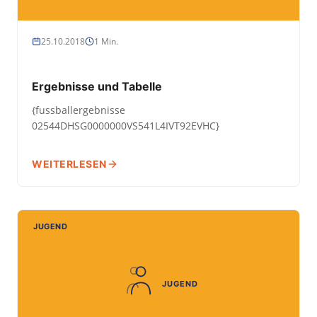
25.10.2018
1 Min.
Ergebnisse und Tabelle
{fussballergebnisse
02544DHSG0000000VS541L4IVT92EVHC}
WEITERLESEN
JUGEND
JUGEND