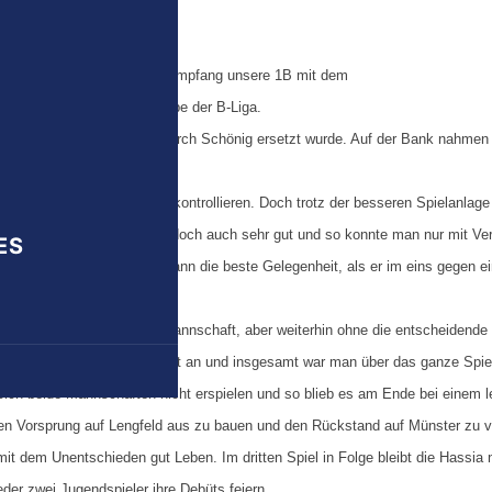
m Verfolgerduell
onik
n Sonntag gegen Münster empfang unsere 1B mit dem
Gegner aus der Spitzengruppe der B-Liga.
iten und Trainer
elmacher Ante Krolo, der durch Schönig ersetzt wurde. Auf der Bank nahmen
ung
endliche platz.
 AH
 Mannschaft das Spiel zu kontrollieren. Doch trotz der besseren Spielanlage 
e aus Lengfeld standen jedoch auch sehr gut und so konnte man nur mit Ve
Mannschaft
ES
 der Pause vergab Euler dann die beste Gelegenheit, als er im eins gegen e
n
ar die Hassia die bessere Mannschaft, aber weiterhin ohne die entscheidende
en Spiele
der entscheidende Pass nicht an und insgesamt war man über das ganze Spiel
ich beide Mannschaften nicht erspielen und so blieb es am Ende bei einem l
en Vorsprung auf Lengfeld aus zu bauen und den Rückstand auf Münster zu 
ungen
mit dem Unentschieden gut Leben. Im dritten Spiel in Folge bleibt die Hassia
der zwei Jugendspieler ihre Debüts feiern.