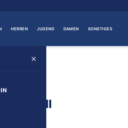
N
HERREN
JUGEND
DAMEN
SONSTIGES
IN
ngfeld II
1 Min. Lesezeit
srat