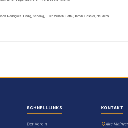
ch-Rodrigues, Lindig, Schönig, Euler-Willsch, Fäth (Hamdi, Cassier, Neudert)
SCHNELLLINKS
KONTAKT
Der Verein
Alte Mainzer