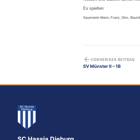
G-Jugend
Es spielten:
Sauerwein-Mann, Franz, Dinc, Baumba
VORHERIGER BEITRAG
SV Münster II – 1B
SC Hassia Dieburg