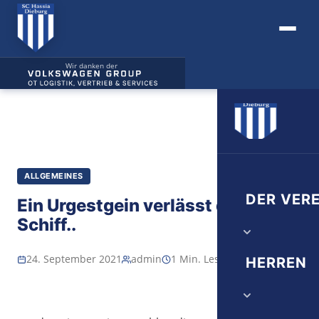
Wir danken der
ALLGEMEINES
DER VERE
Ein Urgestgein verlässt das
Schiff..
Vorstand
24. September 2021
admin
1 Min. Lesezeit
HERREN
Verwaltung