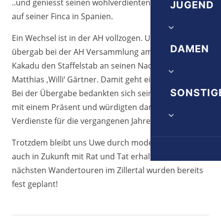
Herrn 1A
..und geniesst seinen wohlverdienten Lebensabend
JUGEND
Vereinschr
auf seiner Finca in Spanien.
Herrn 1B
Satzung
Ein Wechsel ist in der AH vollzogen. Uwe Schaub
Trainingsze
DAMEN
Herrn 1C
übergab bei der AH Versammlung am 21.9.21 im
Ehrenordn
Kakadu den Staffelstab an seinen Nachfolger
A-Jugend
Alte Herrn
Matthias ‚Willi‘ Gärtner. Damit geht eine Ära zu Ende.
Damen 1. 
SONSTIG
Bei der Übergabe bedankten sich seine Alten Herrn
B-Jugend
mit einem Präsent und würdigten damit seine
Juniorinne
C-Jugend
Verdienste für die vergangenen Jahre.
Die nächst
D-Jugend
Trotzdem bleibt uns Uwe durch moderne Technik
auch in Zukunft mit Rat und Tat erhalten und die
Downloads
E-Jugend
nächsten Wandertouren im Zillertal wurden bereits
Veranstalt
fest geplant!
F-Jugend
G-Jugend