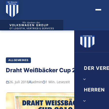
Wir danken der
ALLGEMEINES
DER VERE
Draht Weißbäcker Cup 2018
26. Juli 2018
admin
1 Min. Lesezeit
Vorstand
HERREN
Verwaltung