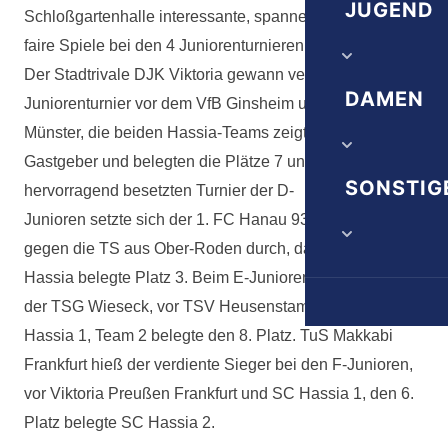
Herrn 1A
JUGEND
Vereinschr
Schloßgartenhalle interessante, spannende, aber immer
faire Spiele bei den 4 Juniorenturnieren.
Herrn 1B
Satzung
Der Stadtrivale DJK Viktoria gewann verdient das C-
Trainingsze
DAMEN
Herrn 1C
Juniorenturnier vor dem VfB Ginsheim und dem SV
Ehrenordn
Münster, die beiden Hassia-Teams zeigten sich als gute
A-Jugend
Alte Herrn
Gastgeber und belegten die Plätze 7 und 8. Beim
Damen 1. 
SONSTIG
B-Jugend
hervorragend besetzten Turnier der D-
Junioren setzte sich der 1. FC Hanau 93 im Finale
Juniorinne
C-Jugend
gegen die TS aus Ober-Roden durch, das Team der
Die nächst
Hassia belegte Platz 3. Beim E-Juniorenturnier gewann
D-Jugend
der TSG Wieseck, vor TSV Heusenstamm und SC
Downloads
E-Jugend
Hassia 1, Team 2 belegte den 8. Platz. TuS Makkabi
Frankfurt hieß der verdiente Sieger bei den F-Junioren,
Veranstalt
F-Jugend
vor Viktoria Preußen Frankfurt und SC Hassia 1, den 6.
Platz belegte SC Hassia 2.
G-Jugend