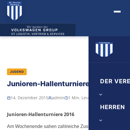
Wir danken der
JUGEND
DER VERE
Junioren-Hallenturniere 2016
14. Dezember 2015
admin
1 Min. Lesezeit
Vorstand
HERREN
Junioren-Hallenturniere 2016
Verwaltung
Am Wochenende sahen zahlreiche Zuschauer in der