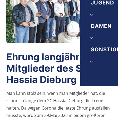
Herrn 1A
JUGEND
Vereinschr
Herrn 1B
Satzung
Trainingsze
DAMEN
Herrn 1C
Ehrenordn
A-Jugend
Alte Herrn
Damen 1. 
SONSTIG
B-Jugend
Ehrung langjähriger
Juniorinne
C-Jugend
Mitglieder des SC
Die nächst
D-Jugend
Hassia Dieburg
Downloads
E-Jugend
Man kann stolz sein, wenn man Mitglieder hat, die
Veranstalt
schon so lange dem SC Hassia Dieburg die Treue
F-Jugend
halten. Da wegen Corona die letzte Ehrung ausfallen
G-Jugend
musste, wurde am 29.Mai 2022 in einem größeren