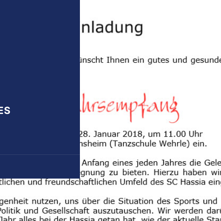
onik
iten und Trainer
ung
 AH
Mannschaft
ES
n
en Spiele
ungen