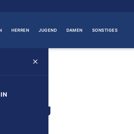
N
HERREN
JUGEND
DAMEN
SONSTIGES
IN
sempfang
1 Min. Lesezeit
srat