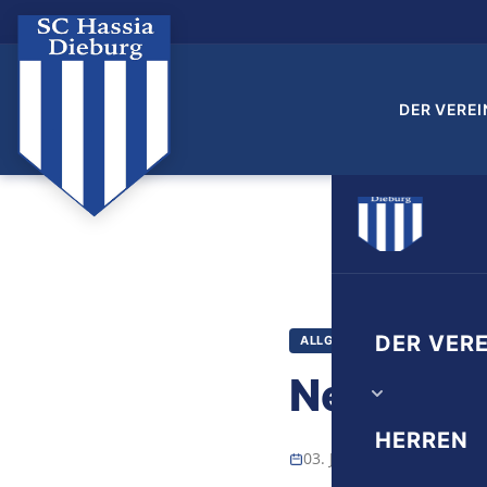
DER VEREI
DER VERE
ALLGEMEINES
Neujahr
Vorstand
HERREN
03. Januar 2018
admin
Verwaltung