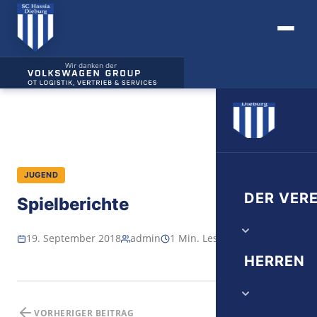
Wir danken der
JUGEND
DER VERE
Spielberichte
19. September 2018
admin
1 Min. Lesezeit
Vorstand
HERREN
Verwaltung
VORHERIGER BEITRAG