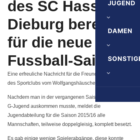
Herrn 1A
des SC Hassia
JUGEND
Vereinschr
Herrn 1B
Satzung
Dieburg bereit
Trainingsze
DAMEN
Herrn 1C
Ehrenordn
für die neue
A-Jugend
Alte Herrn
Fussball-Saison
Damen 1. 
SONSTIG
B-Jugend
Juniorinne
Eine erfreuliche Nachricht für die Freunde und Gönner
C-Jugend
des Sportclubs vom Wolfgangshäuschen.
Die nächst
D-Jugend
Nachdem man in der vergangenen Saison ohne A und
Downloads
E-Jugend
G-Jugend auskommen musste, meldet die
Veranstalt
Jugendabteilung für die Saison 2015/16 alle
F-Jugend
Mannschaften, teilweise doppelgleisig, komplett besetzt.
G-Jugend
Es gab einige wenige Spielerabgänge, diese konnte