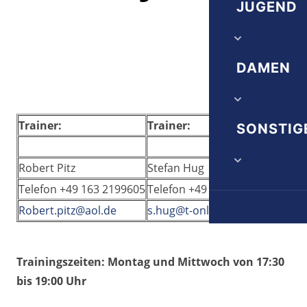
Herrn 1A
JUGEND
Vereinschr
Herrn 1B
Satzung
Trainingsze
DAMEN
Herrn 1C
Ehrenordn
A-Jugend
Alte Herrn
Damen 1. 
Trainer:
Trainer:
SONSTIG
B-Jugend
Juniorinne
C-Jugend
Robert Pitz
Stefan Hug
Die nächst
Telefon +49 163 2199605
Telefon +49 172 6307481
D-Jugend
Robert.pitz@aol.de
s.hug@t-online.de
Downloads
E-Jugend
Veranstalt
Trainingszeiten: Montag und Mittwoch von 17:30
F-Jugend
bis 19:00 Uhr
G-Jugend